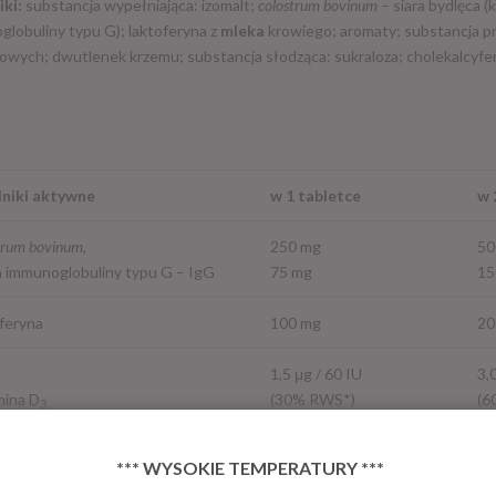
iki:
substancja wypełniająca: izomalt;
colostrum bovinum
– siara bydlęca 
lobuliny typu G); laktoferyna z
mleka
krowiego; aromaty; substancja 
owych; dwutlenek krzemu; substancja słodząca: sukraloza; cholekalcyfer
niki aktywne
w 1 tabletce
w 
trum bovinum
,
250 mg
50
 immunoglobuliny typu G – IgG
75 mg
15
feryna
100 mg
20
1,5 μg / 60 IU
3,
ina D
(30% RWS*)
(6
3
*** WYSOKIE TEMPERATURY ***
– Referencyjna Wartość Spożycia; IU – jednostki międzynarodowe