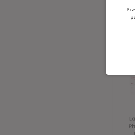
Prz
p
Wpisz szukaną frazę i naciśnij Ente
L
P