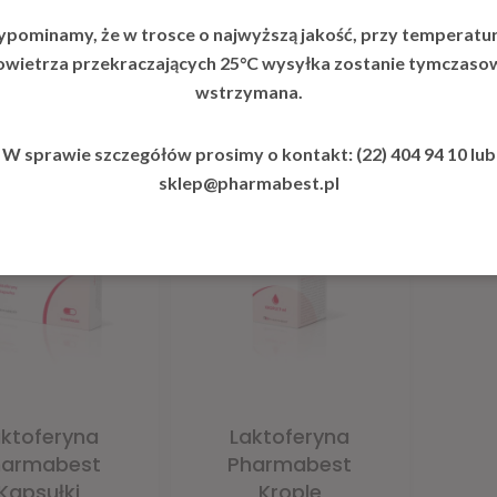
ypominamy, że w trosce o najwyższą jakość, przy temperatu
owietrza przekraczających 25°C wysyłka zostanie tymczaso
wstrzymana.
MOŻE SPODOBA SIĘ 
r lub Przycisk Lupy
W sprawie szczegółów prosimy o kontakt: (22) 404 94 10 lub
sklep@pharmabest.pl
aktoferyna
Laktoferyna
harmabest
Pharmabest
Kapsułki
Krople