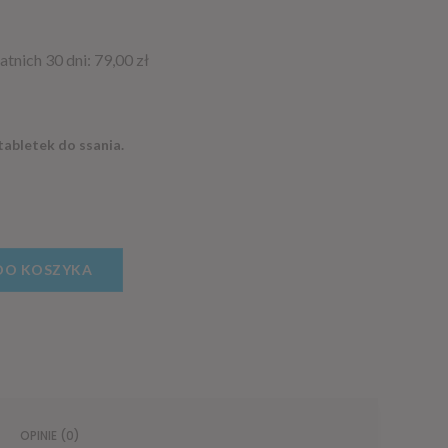
atnich 30 dni:
79,00
zł
tabletek do ssania.
DO KOSZYKA
OPINIE (0)