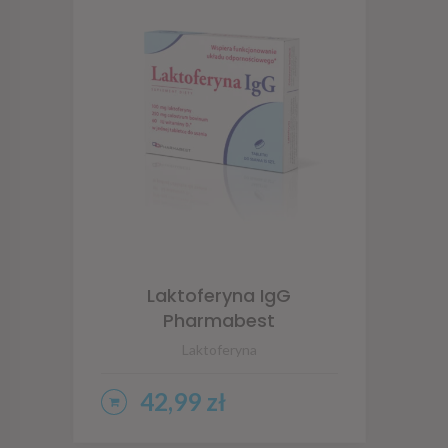
Laktoferyna IgG
Pharmabest
Laktoferyna
42,99
zł
DODAJ DO KOSZYKA