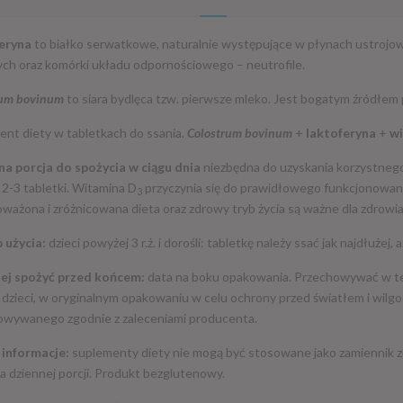
eryna
to białko serwatkowe, naturalnie występujące w płynach ustrojo
ch oraz komórki układu odpornościowego – neutrofile.
rum bovinum
to siara bydlęca tzw. pierwsze mleko. Jest bogatym źródłem 
nt diety w tabletkach do ssania.
Colostrum bovinum
+
laktoferyna
+
w
na porcja do spożycia w ciągu dnia
niezbędna do uzyskania korzystnego d
: 2-3 tabletki. Witamina D
przyczynia się do prawidłowego funkcjonowani
3
ażona i zróżnicowana dieta oraz zdrowy tryb życia są ważne dla zdrowia
 użycia:
dzieci powyżej 3 r.ż. i dorośli: tabletkę należy ssać jak najdłuże
iej spożyć przed końcem:
data na boku opakowania. Przechowywać w te
dzieci, w oryginalnym opakowaniu w celu ochrony przed światłem i wilgo
owywanego zgodnie z zaleceniami producenta.
informacje:
suplementy diety nie mogą być stosowane jako zamiennik zr
a dziennej porcji. Produkt bezglutenowy.