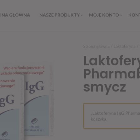
ONA GŁÓWNA
NASZE PRODUKTY
MOJE KONTO
KON
Strona główna
Laktoferyna
Laktofer
Pharmabe
smycz
„Laktoferyna IgG Pharma
koszyka.