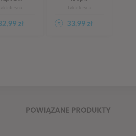
Laktoferyna
Laktoferyna
32,99
zł
33,99
zł
DAJ DO KOSZYKA
DODAJ DO KOSZYKA
POWIĄZANE PRODUKTY