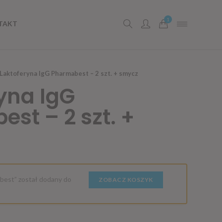
1
TAKT
Laktoferyna IgG Pharmabest – 2 szt. + smycz
yna IgG
st – 2 szt. +
best” został dodany do
ZOBACZ KOSZYK