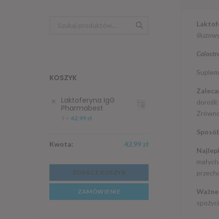
Laktof
śluzowy
Colost
Supleme
KOSZYK
Zaleca
×
Laktoferyna IgG
dorośli
Pharmabest
Zrównow
1 ×
42,99
zł
Sposób
Kwota:
42,99
zł
Najlep
małych 
ZOBACZ KOSZYK
przech
Ważne 
ZAMÓWIENIE
spożyci