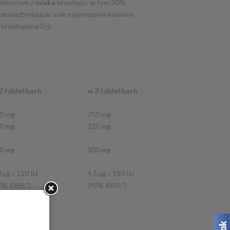
(kolostrum z
mleka
krowiego, w tym 30%
przeciwzbrylająca: sole magnezowe kwasów
ol (witamina D
).
3
2 tabletkach
w 3 tabletkach
0 mg
750 mg
0 mg
225 mg
0 mg
300 mg
0 μg / 120 IU
4,5 μg / 180 IU
0% RWS*)
(90% RWS*)