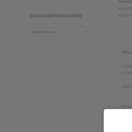
Składn
immunog
tłuszcz
KATEGORIE PRODUKTÓW
Laktoferyna
×
Skład
Colos
w tym
Lakto
Witam
* RWS 