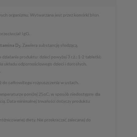
wych organizmu. Wytwarzana jest przez komórki błon
przeciwciał IgG.
itamina D
. Zawiera substancję słodzącą.
3
ziałania produktu: dzieci powyżej 3 r.ż.: 1-2 tabletki;
a układu odpornościowego dzieci i dorosłych.
.
j, aż do całkowitego rozpuszczenia w ustach.
mperaturze poniżej 25oC, w sposób niedostępny dla
cią. Data minimalnej trwałości dotyczy produktu
óżnicowanej diety. Nie przekraczać zalecanej do